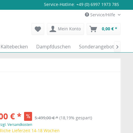
Service-Hotline:
+49 (0) 6997 1973 785
Service/Hilfe
Mein Konto
0,00 € *
Kältebecken
Dampfduschen
Sonderangebote

00 € *
5.499,00 € *
(18,19% gespart)
zzgl. Versandkosten
liche Lieferzeit 14-18 Wochen