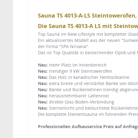
Sauna TS 4013-A-LS Steintowerofen
Die Sauna TS 4013-A LS mit Steinto
Top Sauna im New-Lifestyle mit kompletter Glasf
Ein aktualisiertes Modell aus der neuen "Sunwa
der Firma "SPA Nirvana".
Das ist Top Qualität in bestechender Optik und F
Neu:
mehr Platz im Innenbereich
Neu:
trendiger 9 kW Steintowerofen
Neu:
Das Holz in kanadischer Hemlocktanne
Neu:
extra breite und verstärkte Bänke von 60c
Neu:
Bänke und Rückenlehnen trendig abgerun
Neu:
herausnehmbarer Lattenrost
Neu:
direkte Glas-Boden-Verbindung
Neu:
Sternenlicht und beleuchtete Rückenleh
Die komplette Elementsauna im führenden Preis
Professionellen Aufbauservice Preis auf Anfrag