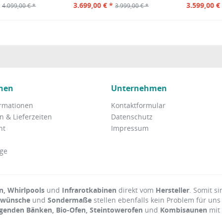
*
3.699,00 € *
3.599,00 €
4.099,00 € *
3.999,00 € *
nen
Unternehmen
rmationen
Kontaktformular
 & Lieferzeiten
Datenschutz
ht
Impressum
ge
, Whirlpools
und
Infrarotkabinen
direkt vom
Hersteller
. Somit si
rwünsche
und
Sondermaße
stellen ebenfalls kein Problem für uns
agenden Bänken, Bio-Ofen, Steintowerofen
und
Kombisaunen
mit