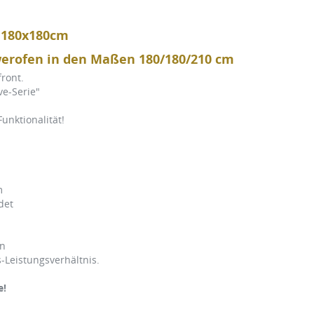
, 180x180cm
werofen in den Maßen 180/180/210 cm
ront.
ve-Serie"
unktionalität!
m
det
nen
-Leistungsverhältnis.
e!