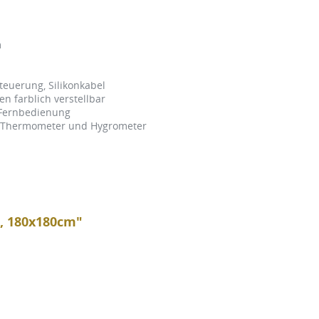
m
itsglas
teuerung, Silikonkabel
 farblich verstellbar
 Fernbedienung
r, Thermometer und Hygrometer
n, 180x180cm"