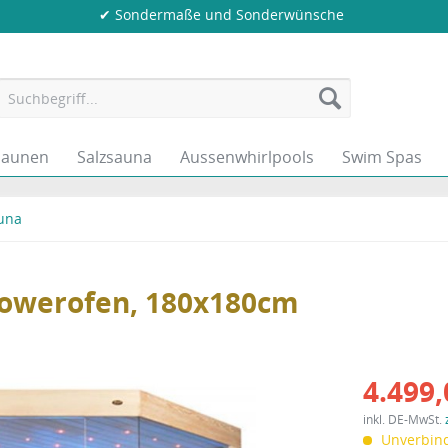
✔ Sondermaße und Sonderwünsche
saunen
Salzsauna
Aussenwhirlpools
Swim Spas
una
ntowerofen, 180x180cm
4.499,
inkl. DE-MwSt.
Unverbind