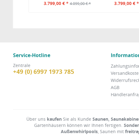
3.799,00 € *
3.799,00 € 
4.099,00 € *
Service-Hotline
Informatio
Zentrale
Zahlungsinfo
+49 (0) 6997 1973 785
Versandkosten
Widerrufsrec
AGB
Händleranfra
Über uns
kaufen
Sie als Kunde
Saunen, Saunakabinen
Gartenhäusern können wir Ihnen fertigen.
Sonde
Außenwhirlpools
, Saunen mit
freitr