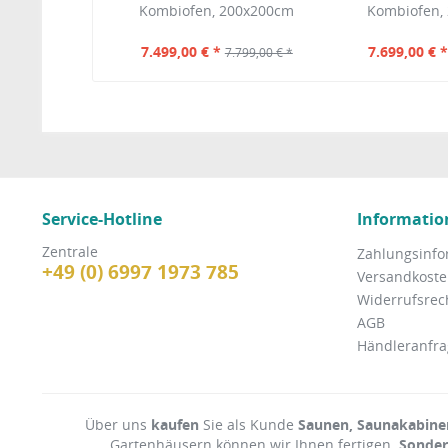
Kombiofen, 200x200cm
Kombiofen,
7.499,00 € *
7.699,00 € 
7.799,00 € *
Service-Hotline
Informatio
Zentrale
Zahlungsinfo
+49 (0) 6997 1973 785
Versandkosten
Widerrufsrec
AGB
Händleranfra
Über uns
kaufen
Sie als Kunde
Saunen, Saunakabinen
Gartenhäusern können wir Ihnen fertigen.
Sonde