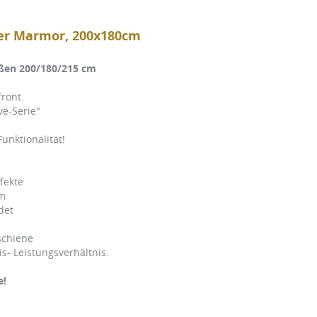
ßer Marmor, 200x180cm
ßen 200/180/215 cm
ront.
ve-Serie"
unktionalität!
fekte
cm
det
schiene
- Leistungsverhältnis.
e!