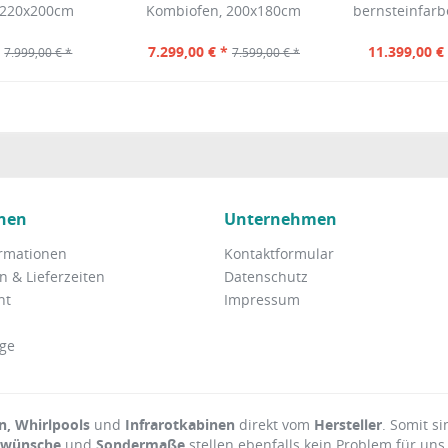
 220x200cm
Kombiofen, 200x180cm
bernsteinfarb
*
7.299,00 € *
11.399,00 €
7.999,00 € *
7.599,00 € *
nen
Unternehmen
rmationen
Kontaktformular
 & Lieferzeiten
Datenschutz
ht
Impressum
ge
, Whirlpools
und
Infrarotkabinen
direkt vom
Hersteller
. Somit si
rwünsche
und
Sondermaße
stellen ebenfalls kein Problem für uns