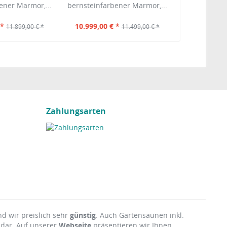
ener Marmor,...
bernsteinfarbener Marmor,...
 *
10.999,00 € *
11.899,00 € *
11.499,00 € *
Zahlungsarten
nd wir preislich sehr
günstig
. Auch Gartensaunen inkl.
 dar. Auf unserer
Webseite
präsentieren wir Ihnen