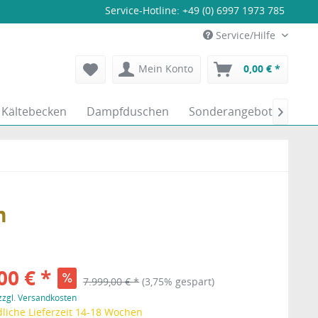
Service-Hotline:
+49 (0) 6997 1973 785
Service/Hilfe
Mein Konto
0,00 € *
Kältebecken
Dampfduschen
Sonderangebote

m
00 € *
7.999,00 € *
(3,75% gespart)
zzgl. Versandkosten
liche Lieferzeit 14-18 Wochen