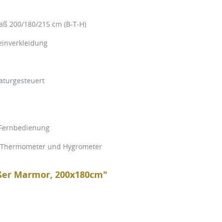
ß 200/180/215 cm (B-T-H)
einverkleidung
aturgesteuert
 Fernbedienung
r, Thermometer und Hygrometer
ißer Marmor, 200x180cm"