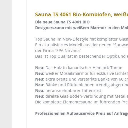
Sauna TS 4061 Bio-Kombiofen, wei
Die neue Sauna TS 4061 BIO
Designersauna mit weißem Marmor in den Ma
Top Sauna im New-Lifestyle mit kompletter Glasf
Ein aktualisiertes Modell aus der neuen "Sunwa
der Firma “SPA Nirvana”.
Das ist Top Qualität in bestechender Optik und F
Neu:
Das Holz in kanadischer Hemlock-Tanne
Neu:
weißer Mosaikmarmor für exklusive Lichtef
Neu:
extra breite und verstärkte Bänke von 60 
Neu:
Bänke und Rückenlehnen trendig abgerun
Neu:
herausnehmbarer Lattenrost
Neu:
direkte Glas-Boden-Verbindung mit Metall
Die komplette Elementesauna im führenden Preis
Professionellen Aufbauservice Preis auf Anfrag