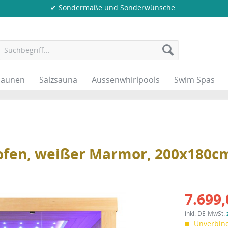
✔ Sondermaße und Sonderwünsche
saunen
Salzsauna
Aussenwhirlpools
Swim Spas
ofen, weißer Marmor, 200x180c
7.699,
inkl. DE-MwSt.
Unverbind