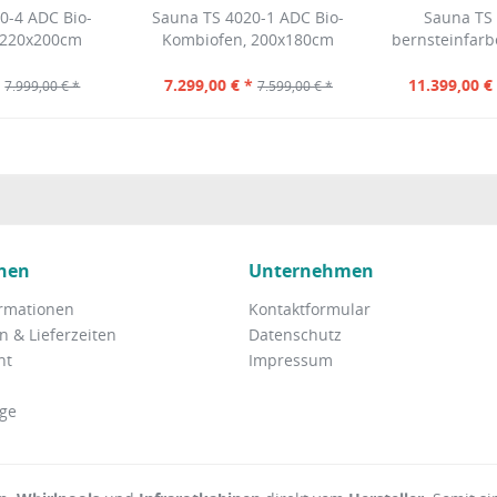
0-4 ADC Bio-
Sauna TS 4020-1 ADC Bio-
Sauna TS 
 220x200cm
Kombiofen, 200x180cm
bernsteinfarb
*
7.299,00 € *
11.399,00 €
7.999,00 € *
7.599,00 € *
nen
Unternehmen
rmationen
Kontaktformular
 & Lieferzeiten
Datenschutz
ht
Impressum
ge