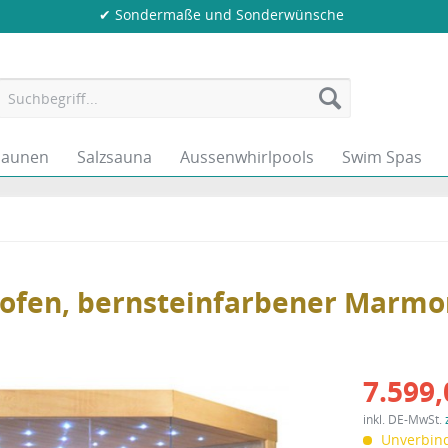
✔ Sondermaße und Sonderwünsche
saunen
Salzsauna
Aussenwhirlpools
Swim Spas
rofen, bernsteinfarbener Marmo
7.599,
inkl. DE-MwSt.
Unverbind