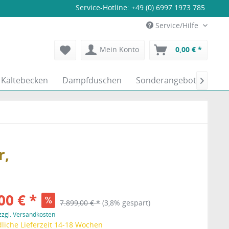
Service-Hotline:
+49 (0) 6997 1973 785
Service/Hilfe
Mein Konto
0,00 € *
Kältebecken
Dampfduschen
Sonderangebote

r,
00 € *
7.899,00 € *
(3,8% gespart)
zzgl. Versandkosten
liche Lieferzeit 14-18 Wochen