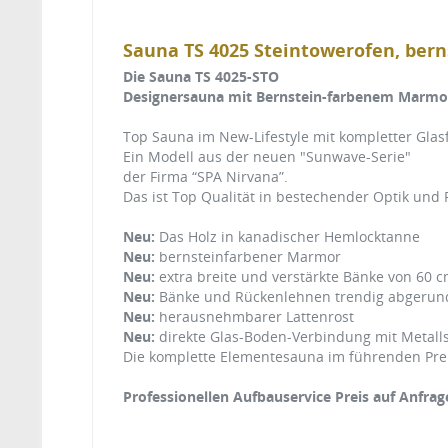
Sauna TS 4025 Steintowerofen, ber
Die Sauna TS 4025-STO
Designersauna mit Bernstein-farbenem Marmo
Top Sauna im New-Lifestyle mit kompletter Glasf
Ein Modell aus der neuen "Sunwave-Serie"
der Firma “SPA Nirvana”.
Das ist Top Qualität in bestechender Optik und F
Neu:
Das Holz in kanadischer Hemlocktanne
Neu:
bernsteinfarbener Marmor
Neu:
extra breite und verstärkte Bänke von 60 
Neu:
Bänke und Rückenlehnen trendig abgerun
Neu:
herausnehmbarer Lattenrost
Neu:
direkte Glas-Boden-Verbindung mit Metall
Die komplette Elementesauna im führenden Preis
Professionellen Aufbauservice Preis auf Anfrag