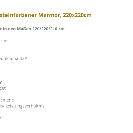
nsteinfarbener Marmor, 220x220cm
r in den Maßen 220/220/210 cm
ront.
unktionalität!
cm
det
schiene
- Leistungsverhältnis.
e!