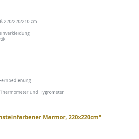
ß 220/220/210 cm
einverkleidung
tik
 Fernbedienung
r, Thermometer und Hygrometer
rnsteinfarbener Marmor, 220x220cm"