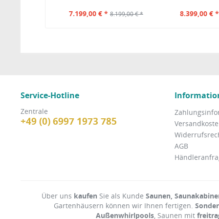
7.199,00 € *
8.399,00 € 
8.199,00 € *
Service-Hotline
Informatio
Zentrale
Zahlungsinfo
+49 (0) 6997 1973 785
Versandkosten
Widerrufsrec
AGB
Händleranfra
Über uns
kaufen
Sie als Kunde
Saunen, Saunakabinen
Gartenhäusern können wir Ihnen fertigen.
Sonde
Außenwhirlpools
, Saunen mit
freitr