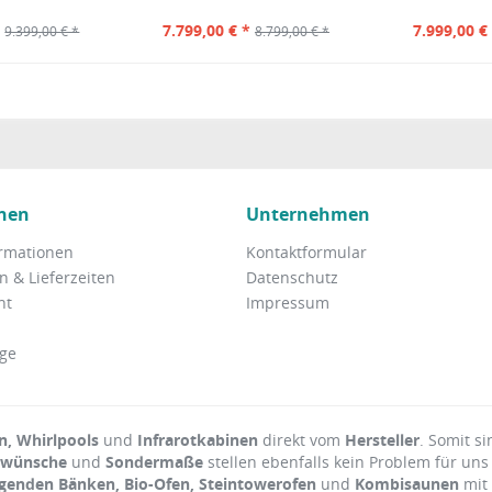
*
7.799,00 € *
7.999,00 €
9.399,00 € *
8.799,00 € *
nen
Unternehmen
rmationen
Kontaktformular
 & Lieferzeiten
Datenschutz
ht
Impressum
ge
, Whirlpools
und
Infrarotkabinen
direkt vom
Hersteller
. Somit si
rwünsche
und
Sondermaße
stellen ebenfalls kein Problem für uns
agenden Bänken, Bio-Ofen, Steintowerofen
und
Kombisaunen
mit