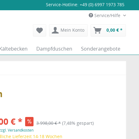
Service-Hotline:
+49 (0) 6997 1973 785
Service/Hilfe
Mein Konto
0,00 € *
Kältebecken
Dampfduschen
Sonderangebote
n
00 € *
3.998,00 € *
(7,48% gespart)
zzgl. Versandkosten
liche Lieferzeit 14-18 Wochen