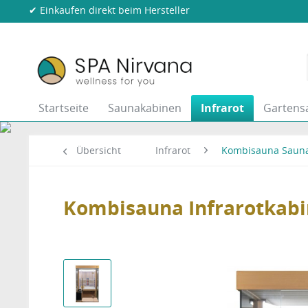
✔ Einkaufen direkt beim Hersteller
Startseite
Saunakabinen
Infrarot
Gartens
Übersicht
Infrarot
Kombisauna Sauna
Kombisauna Infrarotkabi