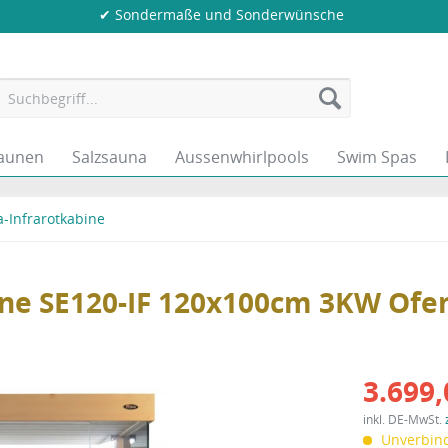
✔ Sondermaße und Sonderwünsche
aunen
Salzsauna
Aussenwhirlpools
Swim Spas
-Infrarotkabine
ne SE120-IF 120x100cm 3KW Ofe
3.699,
inkl. DE-MwSt.
Unverbind