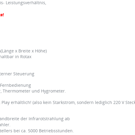
- Leistungsverhältnis,
e!
änge x Breite x Höhe)
haltbar in Rotax
nterner Steuerung
 Fernbedienung
hr, Thermometer und Hygrometer.
Play erhältlich! (also kein Starkstrom, sondern lediglich 220 V Stec
ndbreite der Infrarotstrahlung ab
ahler.
ellers bei ca. 5000 Betriebsstunden.