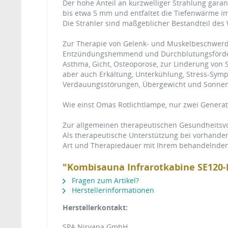
Der hohe Anteil an kurzwelliger Strahlung garan
bis etwa 5 mm und entfaltet die Tiefenwärme i
Die Strahler sind maßgeblicher Bestandteil des 
Zur Therapie von Gelenk- und Muskelbeschwer
Entzündungshemmend und Durchblutungsförder
Asthma, Gicht, Osteoporose, zur Linderung vo
aber auch Erkältung, Unterkühlung, Stress-Symp
Verdauungsstörungen, Übergewicht und Sonne
Wie einst Omas Rotlichtlampe, nur zwei Generat
Zur allgemeinen therapeutischen Gesundheitsvor
Als therapeutische Unterstützung bei vorhanden
Art und Therapiedauer mit Ihrem behandelnden
"Kombisauna Infrarotkabine SE120-
Fragen zum Artikel?
Herstellerinformationen
Herstellerkontakt:
SPA Nirvana GmbH