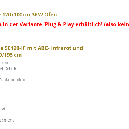
IF 120x100cm 3KW Ofen
 in der Variante"Plug & Play erhältlich! (also kei
 SE120-IF mit ABC- Infrarot und
0/195 cm
front
e- Serie"
unktionalität!
det
lschiene