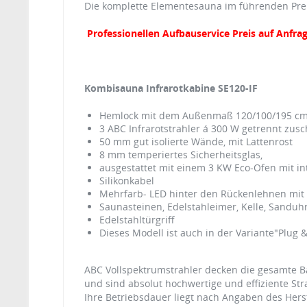
Die komplette Elementesauna im führenden Preis
Professionellen Aufbauservice Preis auf Anfrag
Kombisauna Infrarotkabine SE120-IF
Hemlock mit dem Außenmaß 120/100/195 cm(L
3 ABC Infrarotstrahler á 300 W getrennt zusc
50 mm gut isolierte Wände, mit Lattenrost
8 mm temperiertes Sicherheitsglas,
ausgestattet mit einem 3 KW Eco-Ofen mit i
Silikonkabel
Mehrfarb- LED hinter den Rückenlehnen mit
Saunasteinen, Edelstahleimer, Kelle, Sandu
Edelstahltürgriff
Dieses Modell ist auch in der Variante"Plug & 
ABC Vollspektrumstrahler decken die gesamte Ba
und sind absolut hochwertige und effiziente Str
Ihre Betriebsdauer liegt nach Angaben des Herst