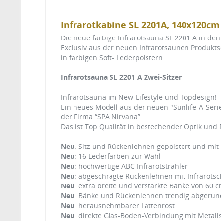
Infrarotkabine SL 2201A, 140x120cm
Die neue farbige Infrarotsauna SL 2201 A in den
Exclusiv aus der neuen Infrarotsaunen Produkts
in farbigen Soft- Lederpolstern
Infrarotsauna SL 2201 A Zwei-Sitzer
Infrarotsauna im New-Lifestyle und Topdesign!
Ein neues Modell aus der neuen "Sunlife-A-Seri
der Firma “SPA Nirvana”.
Das ist Top Qualität in bestechender Optik und F
Neu
: Sitz und Rückenlehnen gepolstert und mit 
Neu
: 16 Lederfarben zur Wahl
Neu
: hochwertige ABC Infrarotstrahler
Neu
: abgeschrägte Rückenlehnen mit Infrarotsc
Neu
: extra breite und verstärkte Bänke von 60 
Neu
: Bänke und Rückenlehnen trendig abgerun
Neu
: herausnehmbarer Lattenrost
Neu
: direkte Glas-Boden-Verbindung mit Metall