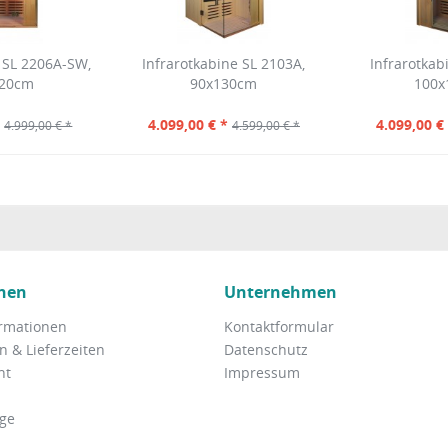
 SL 2206A-SW,
Infrarotkabine SL 2103A,
Infrarotkab
120cm
90x130cm
100x
*
4.099,00 € *
4.099,00 €
4.999,00 € *
4.599,00 € *
nen
Unternehmen
rmationen
Kontaktformular
 & Lieferzeiten
Datenschutz
ht
Impressum
ge