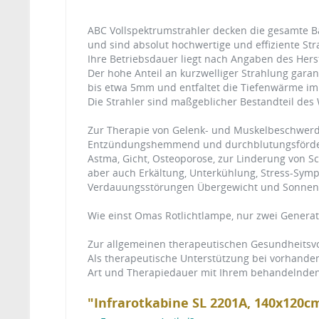
ABC Vollspektrumstrahler decken die gesamte Ba
und sind absolut hochwertige und effiziente Str
Ihre Betriebsdauer liegt nach Angaben des Herst
Der hohe Anteil an kurzwelliger Strahlung garan
bis etwa 5mm und entfaltet die Tiefenwärme im
Die Strahler sind maßgeblicher Bestandteil des 
Zur Therapie von Gelenk- und Muskelbeschwer
Entzündungshemmend und durchblutungsförder
Astma, Gicht, Osteoporose, zur Linderung von
aber auch Erkältung, Unterkühlung, Stress-Symp
Verdauungsstörungen Übergewicht und Sonnen
Wie einst Omas Rotlichtlampe, nur zwei Generat
Zur allgemeinen therapeutischen Gesundheitsvo
Als therapeutische Unterstützung bei vorhanden
Art und Therapiedauer mit Ihrem behandelnden
"Infrarotkabine SL 2201A, 140x120c