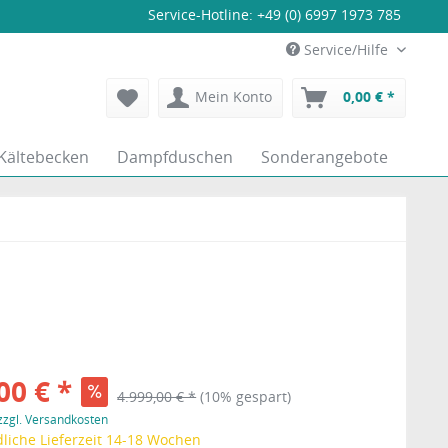
Service-Hotline:
+49 (0) 6997 1973 785
Service/Hilfe
Mein Konto
0,00 € *
Kältebecken
Dampfduschen
Sonderangebote
00 € *
4.999,00 € *
(10% gespart)
zzgl. Versandkosten
liche Lieferzeit 14-18 Wochen