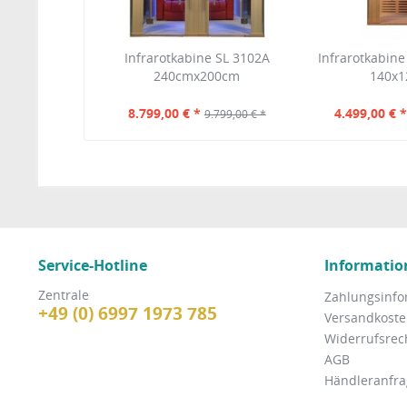
Infrarotkabine SL 3102A
Infrarotkabine
240cmx200cm
140x
8.799,00 € *
4.499,00 € 
9.799,00 € *
Service-Hotline
Informatio
Zentrale
Zahlungsinfo
+49 (0) 6997 1973 785
Versandkosten
Widerrufsrec
AGB
Händleranfra