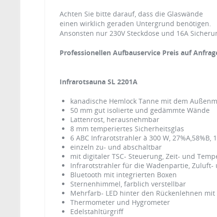
Achten Sie bitte darauf, dass die Glaswände
einen wirklich geraden Untergrund benötigen.
Ansonsten nur 230V Steckdose und 16A Sicherun
Professionellen Aufbauservice Preis auf Anfrag
Infrarotsauna SL 2201A
kanadische Hemlock Tanne mit dem Außenm
50 mm gut isolierte und gedämmte Wände
Lattenrost, herausnehmbar
8 mm temperiertes Sicherheitsglas
6 ABC Infrarotstrahler à 300 W, 27%A,58%B,
einzeln zu- und abschaltbar
mit digitaler TSC- Steuerung, Zeit- und Te
Infrarotstrahler für die Wadenpartie, Zuluft-
Bluetooth mit integrierten Boxen
Sternenhimmel, farblich verstellbar
Mehrfarb- LED hinter den Rückenlehnen mit
Thermometer und Hygrometer
Edelstahltürgriff