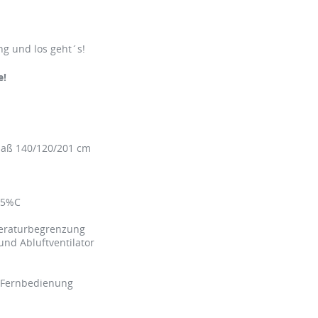
g und los geht´s!
e!
aß 140/120/201 cm
 15%C
mperaturbegrenzung
 und Abluftventilator
 Fernbedienung