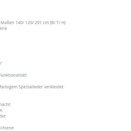
 Maßen 140/ 120/ 201 cm (B/ T/ H)
erie
e"
unktionalität!
farbigem Spezialleder verkleidet
hacht
cm
det
schiene