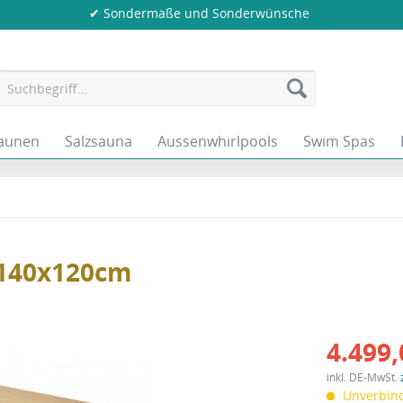
✔ Sondermaße und Sonderwünsche
aunen
Salzsauna
Aussenwhirlpools
Swim Spas
 140x120cm
4.499,
inkl. DE-MwSt.
Unverbind