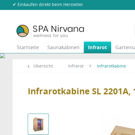
✔ Einkaufen direkt beim Hersteller
Startseite
Saunakabinen
Infrarot
Gartens
Übersicht
Infrarot
Infrarotkabine
Infrarotkabine SL 2201A,