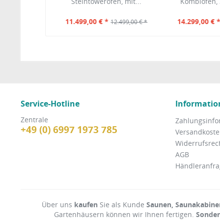
Steintowerofen, mit...
Kombiofen,
11.499,00 € *
14.299,00 € 
12.499,00 € *
Service-Hotline
Informatio
Zentrale
Zahlungsinfo
+49 (0) 6997 1973 785
Versandkosten
Widerrufsrec
AGB
Händleranfra
Über uns
kaufen
Sie als Kunde
Saunen, Saunakabinen
Gartenhäusern können wir Ihnen fertigen.
Sonde