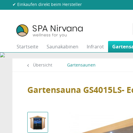
✔ Einkaufen direkt beim Hersteller
Startseite
Saunakabinen
Infrarot
Gartens
Übersicht
Gartensaunen
Gartensauna GS4015LS- E