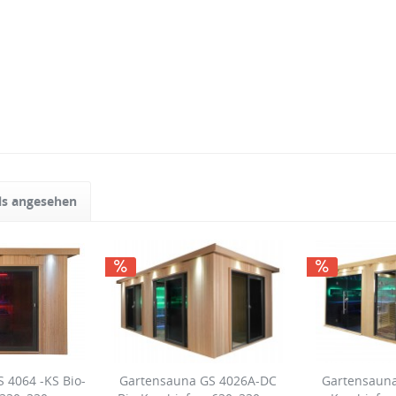
ls angesehen
 4064 -KS Bio-
Gartensauna GS 4026A-DC
Gartensauna