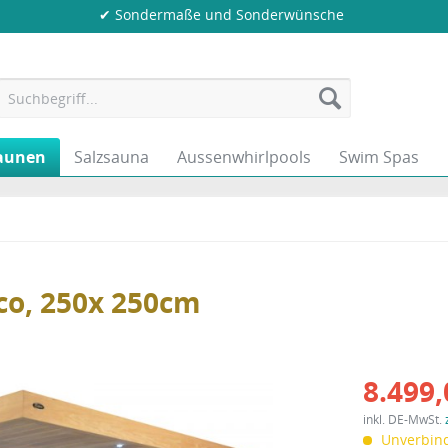
✔ Sondermaße und Sonderwünsche
aunen
Salzsauna
Aussenwhirlpools
Swim Spas
co, 250x 250cm
8.499,
inkl. DE-MwSt.
Unverbind