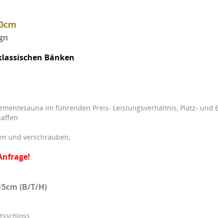
50cm
ign
klassischen Bänken
entesauna im führenden Preis- Leistungsverhältnis, Platz- und En
affen.
len und verschrauben,
Anfrage!
15cm (B/T/H)
sschloss,