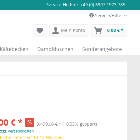
Service-Hotline:
+49 (0) 6997 1973 785
Service/Hilfe
Mein Konto
0,00 € *
Kältebecken
Dampfduschen
Sonderangebote
00 € *
9.499,00 € *
(10,53% gespart)
zzgl. Versandkosten
liche Lieferzeit 14-18 Wochen