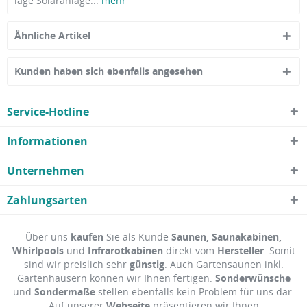
lage Solaranlage...
mehr
Ähnliche Artikel
Kunden haben sich ebenfalls angesehen
Service-Hotline
Informationen
Unternehmen
Zahlungsarten
Über uns
kaufen
Sie als Kunde
Saunen, Saunakabinen,
Whirlpools
und
Infrarotkabinen
direkt vom
Hersteller
. Somit
sind wir preislich sehr
günstig
. Auch Gartensaunen inkl.
Gartenhäusern können wir Ihnen fertigen.
Sonderwünsche
und
Sondermaße
stellen ebenfalls kein Problem für uns dar.
Auf unserer
Webseite
präsentieren wir Ihnen